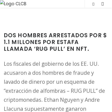
S
SLI
k
OUT
i
SID
p
t
DOS HOMBRES ARRESTADOS POR $
o
1.1 MILLONES POR ESTAFA
c
LLAMADA ‘RUG PULL’ EN NFT.
o
n
Los fiscales del gobierno de los EE. UU.
t
acusaron a dos hombres de fraude y
e
lavado de dinero por un esquema de
n
“extracción de alfombras – RUG PULL” de
t
criptomonedas. Ethan Nguyen y Andre
Llacuna supuestamente ganaron