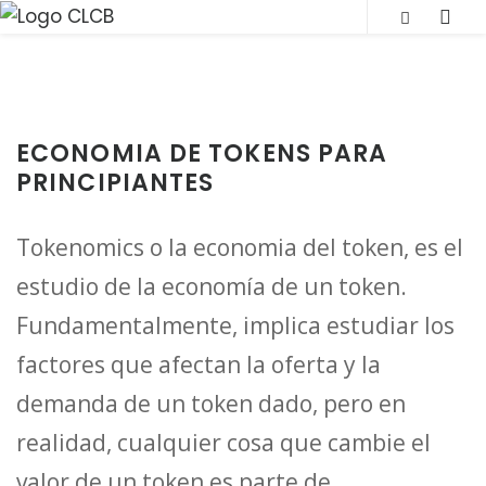
S
SLI
k
OUT
i
SID
p
t
ECONOMIA DE TOKENS PARA
o
PRINCIPIANTES
c
o
Tokenomics o la economia del token, es el
n
estudio de la economía de un token.
t
Fundamentalmente, implica estudiar los
e
n
factores que afectan la oferta y la
t
demanda de un token dado, pero en
realidad, cualquier cosa que cambie el
valor de un token es parte de