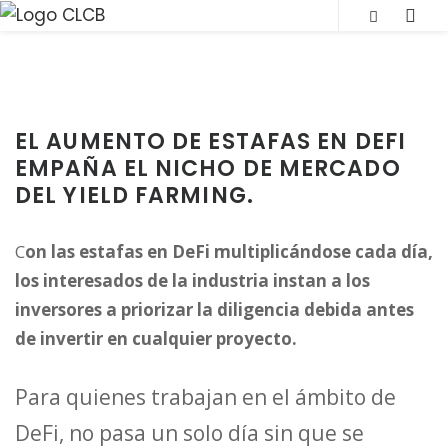
S
SLI
k
OUT
i
SID
p
t
EL AUMENTO DE ESTAFAS EN DEFI
o
EMPAÑA EL NICHO DE MERCADO
c
DEL YIELD FARMING.
o
n
C
on las estafas en DeFi multiplicándose cada día,
t
los interesados de la industria instan a los
e
inversores a priorizar la diligencia debida antes
n
de invertir en cualquier proyecto.
t
Para quienes trabajan en el ámbito de
DeFi, no pasa un solo día sin que se