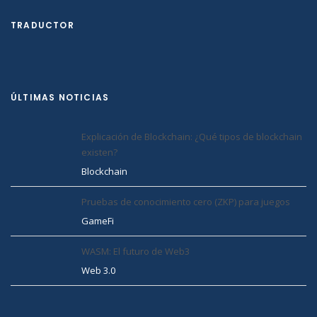
TRADUCTOR
ÚLTIMAS NOTICIAS
Explicación de Blockchain: ¿Qué tipos de blockchain
existen?
Blockchain
Pruebas de conocimiento cero (ZKP) para juegos
GameFi
WASM: El futuro de Web3
Web 3.0