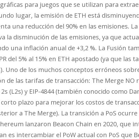
s gráficas para juegos que se utilizan para extr
ndo lugar, la emisión de ETH está disminuyend
senta una reducción del 90% en las emisiones. 
va la disminución de las emisiones, ya que actu
do una inflación anual de +3,2 %. La Fusión ta
 del 5% al ​​15% en ETH apostado (ya que las ta
os). Uno de los muchos conceptos erróneos sob
ón de las tarifas de transacción: The Merge NO r
r 2s (L2s) y EIP-4844 (también conocido como Da
 corto plazo para mejorar los costos de transacc
terior a The Merge). La transición a PoS ocurre
thereum lanzaron Beacon Chain en 2020, que int
plan es intercambiar el PoW actual con PoS que 