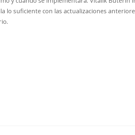
mo y cuándo se implementará. Vitalik Buterin 
a lo suficiente con las actualizaciones anterior
io.