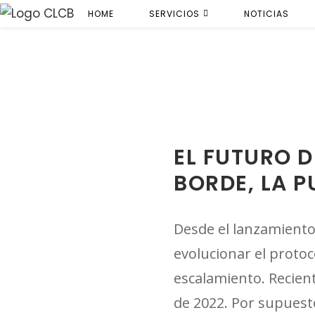
S
HOME
SERVICIOS
NOTICIAS
k
i
p
t
o
c
EL FUTURO D
o
n
BORDE, LA P
t
e
Desde el lanzamiento
n
evolucionar el proto
t
escalamiento. Recien
de 2022. Por supuest