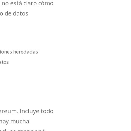
 no está claro cómo
o de datos
cciones heredadas
atos
hereum. Incluye todo
o hay mucha