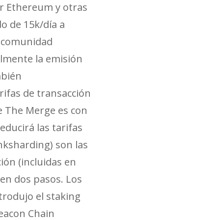
aer Ethereum y otras
o de 15k/día a
La comunidad
almente la emisión
mbién
rifas de transacción
re The Merge es con
educirá las tarifas
nksharding) son las
ión (incluidas en
 en dos pasos. Los
rodujo el staking
Beacon Chain