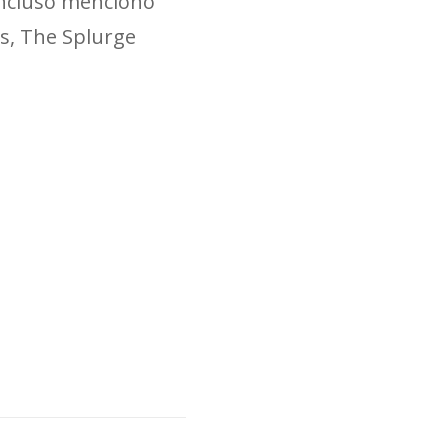
incluso mencionó
es, The Splurge