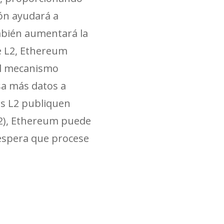
ión ayudará a
ambién aumentará la
de L2, Ethereum
el mecanismo
a más datos a
os L2 publiquen
22), Ethereum puede
espera que procese