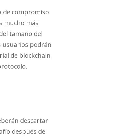
ma de compromiso
gos mucho más
del tamaño del
os usuarios podrán
rial de blockchain
protocolo.
deberán descartar
safío después de