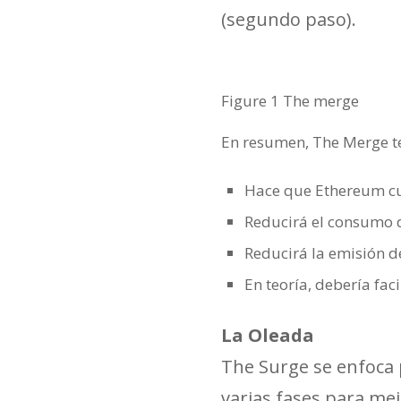
(segundo paso).
Figure 1 The merge
En resumen, The Merge te
Hace que Ethereum c
Reducirá el consumo 
Reducirá la emisión d
En teoría, debería faci
La Oleada
The Surge se enfoca 
varias fases para me