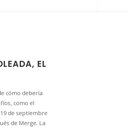
SLI
OU
SID
OLEADA, EL
 de cómo debería
fíos, como el
 19 de septiembre
pués de Merge. La