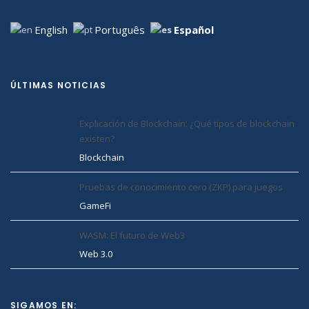
English
Português
Español
ÚLTIMAS NOTICIAS
Explicación de Blockchain: ¿Qué tipos de blockchain
existen?
Blockchain
Pruebas de conocimiento cero (ZKP) para juegos
GameFi
WASM: El futuro de Web3
Web 3.0
SIGAMOS EN: