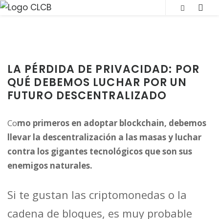
S
SLI
k
OUT
i
SID
p
t
LA PÉRDIDA DE PRIVACIDAD: POR
o
QUÉ DEBEMOS LUCHAR POR UN
c
FUTURO DESCENTRALIZADO
o
n
Co
mo primeros en adoptar blockchain, debemos
t
llevar la descentralización a las masas y luchar
e
contra los gigantes tecnológicos que son sus
n
enemigos naturales.
t
Si te gustan las criptomonedas o la
cadena de bloques, es muy probable