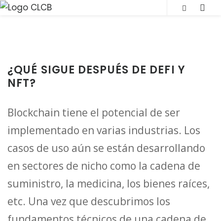
S
SLI
k
OUT
i
SID
p
t
¿QUÉ SIGUE DESPUÉS DE DEFI Y
o
NFT?
c
o
Blockchain tiene el potencial de ser
n
implementado en varias industrias. Los
t
casos de uso aún se están desarrollando
e
n
en sectores de nicho como la cadena de
t
suministro, la medicina, los bienes raíces,
etc. Una vez que descubrimos los
fundamentos técnicos de una cadena de