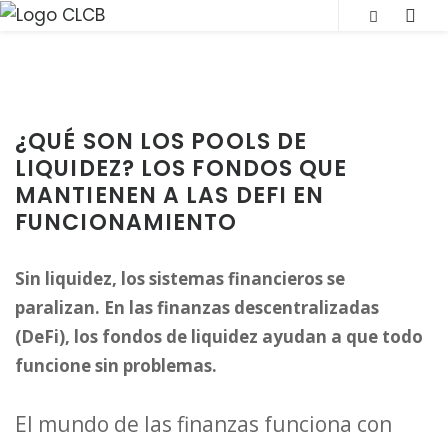
S
SLI
k
OUT
i
SID
p
t
¿QUÉ SON LOS POOLS DE
o
LIQUIDEZ? LOS FONDOS QUE
c
MANTIENEN A LAS DEFI EN
o
FUNCIONAMIENTO
n
t
Sin liquidez, los sistemas financieros se
e
paralizan. En las finanzas descentralizadas
n
(DeFi), los fondos de liquidez ayudan a que todo
t
funcione sin problemas.
El mundo de las finanzas funciona con