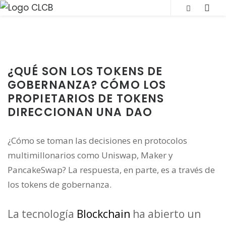
S
SLI
k
OUT
i
SID
p
t
¿QUÉ SON LOS TOKENS DE
o
GOBERNANZA? CÓMO LOS
c
PROPIETARIOS DE TOKENS
o
DIRECCIONAN UNA DAO
n
t
¿Cómo se toman las decisiones en protocolos
e
multimillonarios como Uniswap, Maker y
n
PancakeSwap? La respuesta, en parte, es a través de
t
los tokens de gobernanza.
La tecnología
Blockchain
ha abierto un