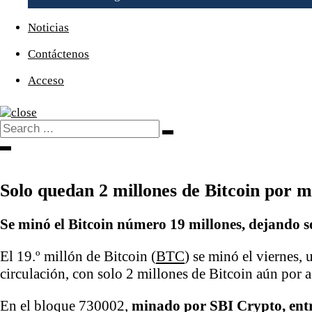
Noticias
Contáctenos
Acceso
Search
Search
for:
Slide
Out
Sidebar
Solo quedan 2 millones de Bitcoin por mi
Se minó el Bitcoin número 19 millones, dejando 
El 19.º millón de Bitcoin (
BTC
) se minó el viernes,
circulación, con solo 2 millones de Bitcoin aún por
En el bloque 730002,
minado
por SBI Crypto, entr