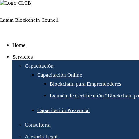
Skip
to
content
Latam Blockchain Council
Consultoría,
Educación
Home
y
Asesoría
Servicios
Legal.
Capacitación
Capacitación Online
Blockchain para Emprendedores
Examén de Certificación “Blockchain p
Capacitación Presencial
Consultoría
Asesoría Legal