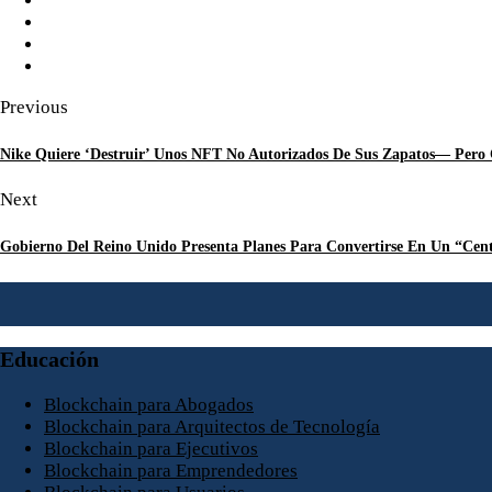
Previous
Nike Quiere ‘Destruir’ Unos NFT No Autorizados De Sus Zapatos— Pero
Next
Gobierno Del Reino Unido Presenta Planes Para Convertirse En Un “Cent
Educación
Blockchain para Abogados
Blockchain para Arquitectos de Tecnología
Blockchain para Ejecutivos
Blockchain para Emprendedores