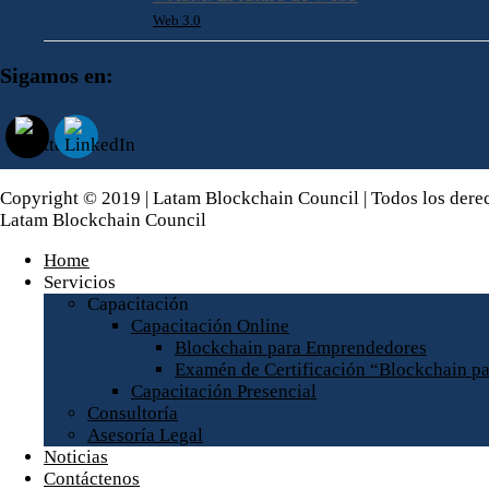
Web 3.0
Sigamos en:
Copyright © 2019 | Latam Blockchain Council | Todos los dere
Latam Blockchain Council
Home
Servicios
Capacitación
Capacitación Online
Blockchain para Emprendedores
Examén de Certificación “Blockchain p
Capacitación Presencial
Consultoría
Asesoría Legal
Noticias
Contáctenos