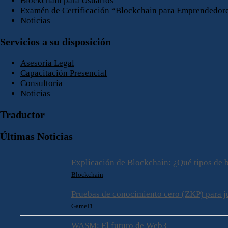
Blockchain para Usuarios
Examén de Certificación “Blockchain para Emprendedore
Noticias
Servicios a su disposición
Asesoría Legal
Capacitación Presencial
Consultoría
Noticias
Traductor
Últimas Noticias
Explicación de Blockchain: ¿Qué tipos de 
Blockchain
Pruebas de conocimiento cero (ZKP) para 
GameFi
WASM: El futuro de Web3