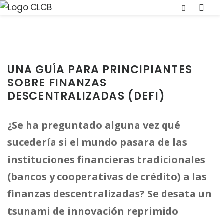
S
SLI
k
OUT
i
SID
p
t
UNA GUÍA PARA PRINCIPIANTES
o
SOBRE FINANZAS
c
DESCENTRALIZADAS (DEFI)
o
n
¿Se ha preguntado alguna vez qué
t
sucedería si el mundo pasara de las
e
instituciones financieras tradicionales
n
(bancos y cooperativas de crédito) a las
t
finanzas descentralizadas? Se desata un
tsunami de innovación reprimido